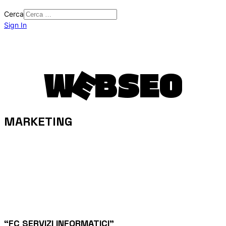
Cerca
Sign In
E
W
B
S
E
O
MARKETING
“FC SERVIZI INFORMATICI”