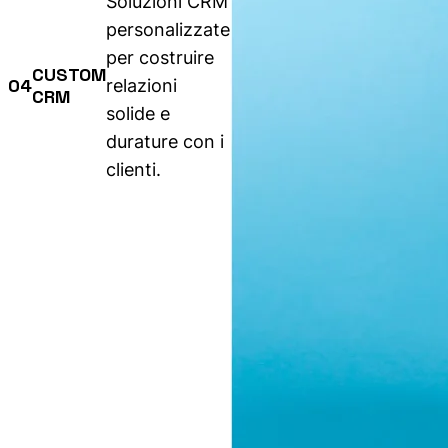
Soluzioni CRM
personalizzate
per costruire
CUSTOM
04
relazioni
CRM
solide e
durature con i
clienti.